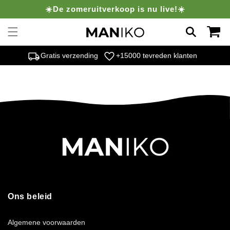
Meteen
☀️De zomeruitverkoop is nu live!☀️
naar de
content
Winkelwag
local_shipping
favorite
Gratis verzending
+15000 tevreden klanten
Ons beleid
Algemene voorwaarden