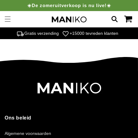
Meteen
☀️De zomeruitverkoop is nu live!☀️
naar de
content
Winkelwag
local_shipping
favorite
Gratis verzending
+15000 tevreden klanten
Ons beleid
Algemene voorwaarden