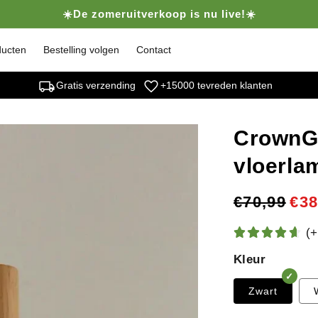
☀️De zomeruitverkoop is nu live!☀️
ducten
Bestelling volgen
Contact
local_shipping
favorite
Gratis verzending
+15000 tevreden klanten