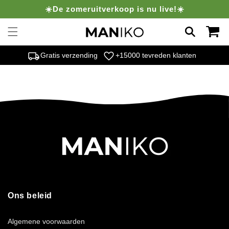
Meteen
☀️De zomeruitverkoop is nu live!☀️
naar de
content
Winkelwag
local_shipping
favorite
Gratis verzending
+15000 tevreden klanten
Ons beleid
Algemene voorwaarden