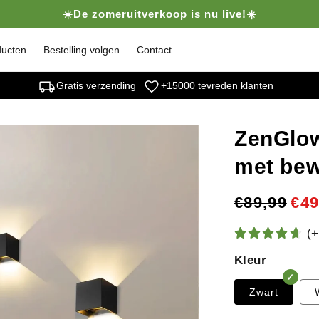
☀️De zomeruitverkoop is nu live!☀️
ducten
Bestelling volgen
Contact
local_shipping
favorite
Gratis verzending
+15000 tevreden klanten